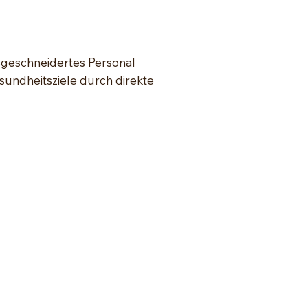
ßgeschneidertes Personal
sundheitsziele durch direkte
Eure einfühlsame Betreuung hat mir
eholfen meine Fitness zu verbessern und
einen Bürojoballtag mit neuer Energie zu
ewältigen. Ich fühle mich fitter und vor
llem zufriedener. Danke für diese positive