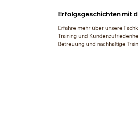
Erfolgsgeschichten mit d
Erfahre mehr über unsere Fachke
Training und Kundenzufriedenhei
Betreuung und nachhaltige Train
"Liebe Nadin,
ein riesengroßes Dankeschön für die toll
Trainingszeit mit dir! Es war eine perfekte
Mischung aus Spaß, Herausforderung u
Muskelkater - wir haben so viel gelernt."