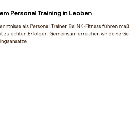
em Personal Training in Leoben
nntnisse als Personal Trainer. Bei NK-Fitness führen ma
t zu echten Erfolgen. Gemeinsam erreichen wir deine Ge
ingsansätze.
"Ich wollte mich nochmal für den tollen
"
e
Trainingsplan bedanken! Seitdem ich mich
g
an das neue Training halte, merke ich schon
m
nd
die ersten Fortschritte und bin jetzt wieder
b
motiviert!"
a