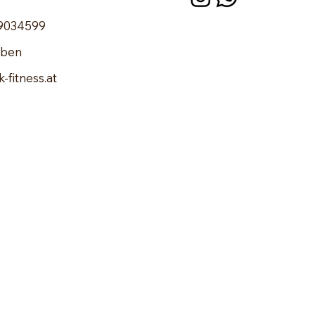
 9034599
oben
-fitness.at