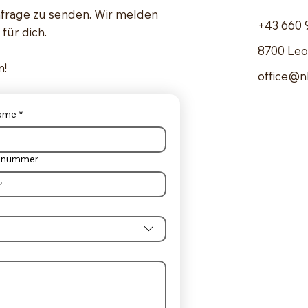
nfrage zu senden. Wir melden
+43 660
für dich.
8700 Le
n!
office@nk
ame
*
onnummer