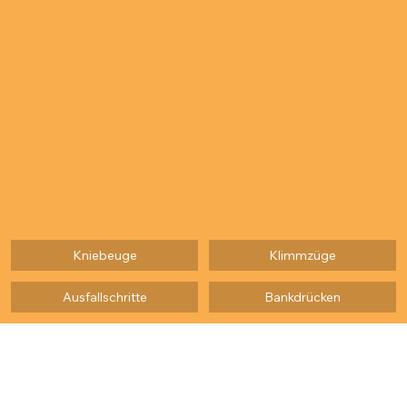
Kniebeuge
Klimmzüge
Ausfallschritte
Bankdrücken